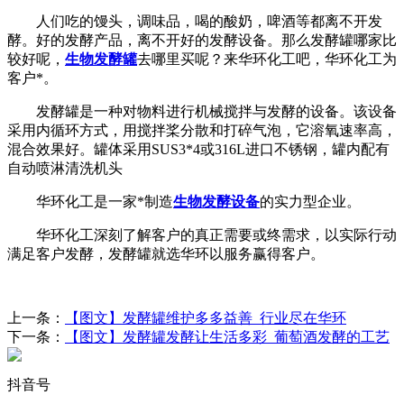
人们吃的馒头，调味品，喝的酸奶，啤酒等都离不开发
酵。好的发酵产品，离不开好的发酵设备。那么发酵罐哪家比
较好呢，
生物发酵罐
去哪里买呢？来华环化工吧，华环化工为
客户*。
发酵罐是一种对物料进行机械搅拌与发酵的设备。该设备
采用内循环方式，用搅拌桨分散和打碎气泡，它溶氧速率高，
混合效果好。罐体采用SUS3*4或316L进口不锈钢，罐内配有
自动喷淋清洗机头
华环化工是一家*制造
生物发酵设备
的实力型企业。
华环化工深刻了解客户的真正需要或终需求，以实际行动
满足客户发酵，发酵罐就选华环以服务赢得客户。
上一条：
【图文】发酵罐维护多多益善_行业尽在华环
下一条：
【图文】发酵罐发酵让生活多彩_葡萄酒发酵的工艺
抖音号